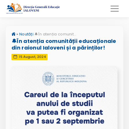
»
Noutăți
🔔În atenția comunității educaționale din raionul Ialoveni și a părinților!
🔔În atenția comunității educaționale
din raionul Ialoveni și a părinților!
15 August, 2024