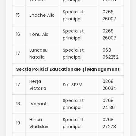
Specialist
0268
15
Enache Alic
principal
26007
Specialist
0268
16
Tonu Ala
principal
26007
Luncașu
Specialist
060
17
Natalia
principal
062252
Secția Politici Educaționale și Management
Herța
0268
17
Șef SPEM
Victoria
26034
Specialist
0268
18
Vacant
principal
24136
Hîncu
Specialist
0268
19
Vladislav
principal
27278