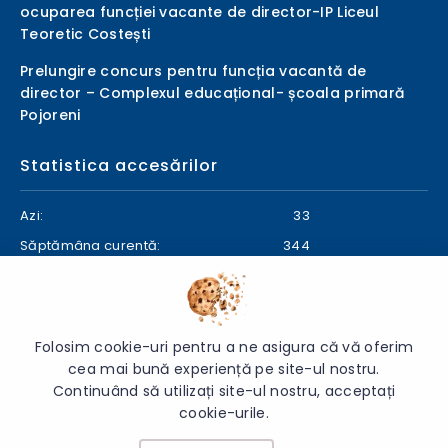
ocuparea funcției vacante de director-IP Liceul
Teoretic Costești
Prelungire concurs pentru funcția vacantă de
director – Complexul educațional- școala primară
Pojoreni
Statistica accesărilor
Azi:
33
Săptămâna curentă:
344
Luna curentă:
401
Anul curent:
24734
Folosim cookie-uri pentru a ne asigura că vă oferim
cea mai bună experiență pe site-ul nostru.
Continuând să utilizați site-ul nostru, acceptați
© 2026 Direcția Generală Educație Ialoveni - Toate drepturile
cookie-urile.
rezervate.