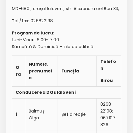
MD-6801, orașul Ialoveni, str. Alexandru cel Bun 33,
Tel./fax: 026822198
Program de lucru:
Luni-Vineri: 8:00-17:00
Sâmbătă & Duminică – zile de odihnă
Telefo
Numele,
O
n
prenumel
Funcția
rd
e
Birou
Conducerea DGE Ialoveni
0268
Balmuș
22198;
1
Șef direcție
Olga
067107
826