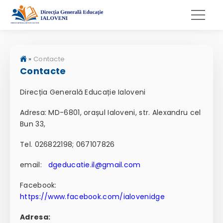
»
Contacte
Contacte
Direcția Generală Educație Ialoveni
Adresa: MD-6801, orașul Ialoveni, str. Alexandru cel
Bun 33,
Tel. 026822198; 067107826
email:
dgeducatie.il@gmail.com
Facebook:
https://www.facebook.com/ialovenidge
Adresa: