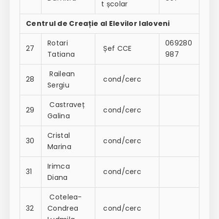
t școlar
Centrul de Creație al Elevilor Ialoveni
Rotari
069280
27
Șef CCE
Tatiana
987
Railean
28
cond/cerc
Sergiu
Castraveț
29
cond/cerc
Galina
Cristal
30
cond/cerc
Marina
Irimca
31
cond/cerc
Diana
Cotelea-
32
Condrea
cond/cerc