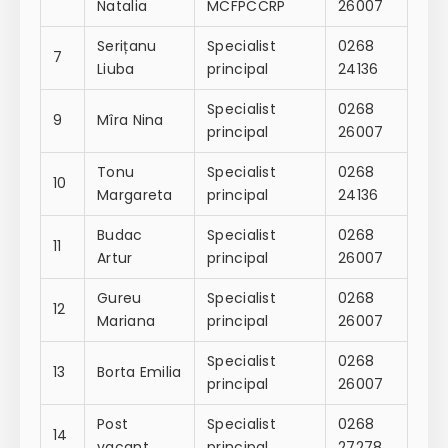
Natalia
MCFPCCRP
26007
Serițanu
Specialist
0268
7
Liuba
principal
24136
Specialist
0268
9
Mîra Nina
principal
26007
Tonu
Specialist
0268
10
Margareta
principal
24136
Budac
Specialist
0268
11
Artur
principal
26007
Gureu
Specialist
0268
12
Mariana
principal
26007
Specialist
0268
13
Borta Emilia
principal
26007
Post
Specialist
0268
14
vacant
principal
27278