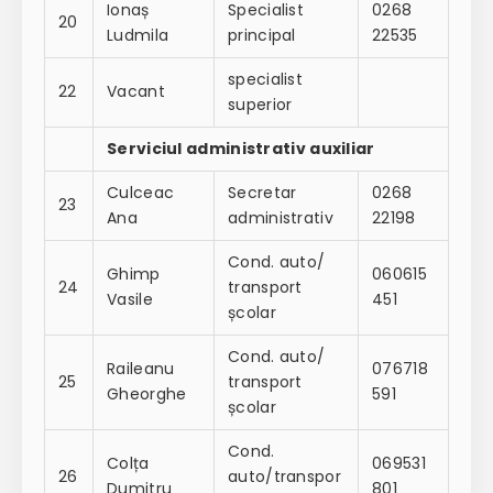
Ionaș
Specialist
0268
20
Ludmila
principal
22535
specialist
22
Vacant
superior
Serviciul administrativ auxiliar
Culceac
Secretar
0268
23
Ana
administrativ
22198
Cond. auto/
Ghimp
060615
24
transport
Vasile
451
școlar
Cond. auto/
Raileanu
076718
25
transport
Gheorghe
591
școlar
Cond.
Colța
069531
26
auto/transpor
Dumitru
801