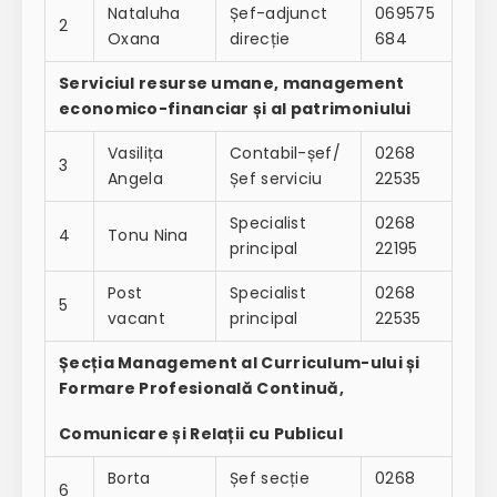
Nataluha
Șef-adjunct
069575
2
Oxana
direcție
684
Serviciul resurse umane, management
economico-financiar și al patrimoniului
Vasilița
Contabil-șef/
0268
3
Angela
Șef serviciu
22535
Specialist
0268
4
Tonu Nina
principal
22195
Post
Specialist
0268
5
vacant
principal
22535
Șecția Management al Curriculum-ului și
Formare Profesională Continuă,
Comunicare și Relații cu Publicul
Borta
Șef secție
0268
6