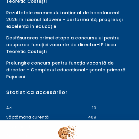
Teoretic Costești
Rezultatele examenului național de bacalaureat
2026 în raionul Ialoveni – performanță, progres și
excelență în educație
Desfășurarea primei etape a concursului pentru
ocuparea funcției vacante de director-IP Liceul
Teoretic Costești
Prelungire concurs pentru funcția vacantă de
director – Complexul educațional- școala primară
Pojoreni
Statistica accesărilor
Azi:
19
Săptămâna curentă:
409
Luna curentă:
466
Anul curent:
24799