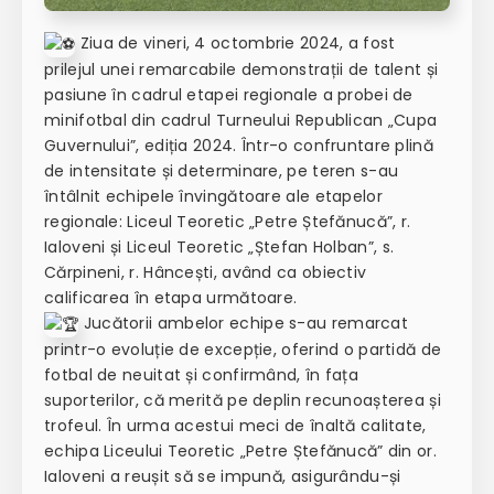
Ziua de vineri, 4 octombrie 2024, a fost
prilejul unei remarcabile demonstrații de talent și
pasiune în cadrul etapei regionale a probei de
minifotbal din cadrul Turneului Republican „Cupa
Guvernului”, ediția 2024. Într-o confruntare plină
de intensitate și determinare, pe teren s-au
întâlnit echipele învingătoare ale etapelor
regionale: Liceul Teoretic „Petre Ștefănucă”, r.
Ialoveni și Liceul Teoretic „Ștefan Holban”, s.
Cărpineni, r. Hâncești, având ca obiectiv
calificarea în etapa următoare.
Jucătorii ambelor echipe s-au remarcat
printr-o evoluție de excepție, oferind o partidă de
fotbal de neuitat și confirmând, în fața
suporterilor, că merită pe deplin recunoașterea și
trofeul. În urma acestui meci de înaltă calitate,
echipa Liceului Teoretic „Petre Ștefănucă” din or.
Ialoveni a reușit să se impună, asigurându-și