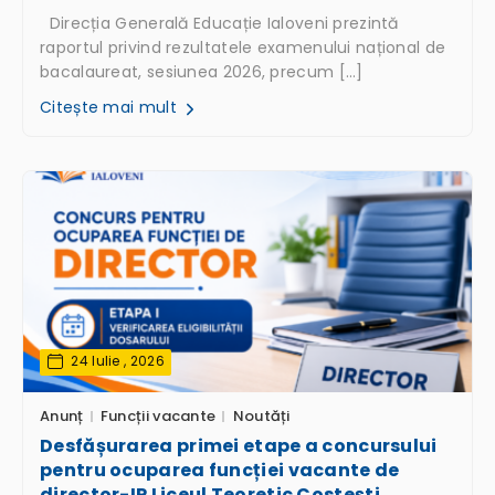
Direcția Generală Educație Ialoveni prezintă
raportul privind rezultatele examenului național de
bacalaureat, sesiunea 2026, precum […]
Citește mai mult
24 Iulie , 2026
Anunț
Funcții vacante
Noutăți
Desfășurarea primei etape a concursului
pentru ocuparea funcției vacante de
director-IP Liceul Teoretic Costești