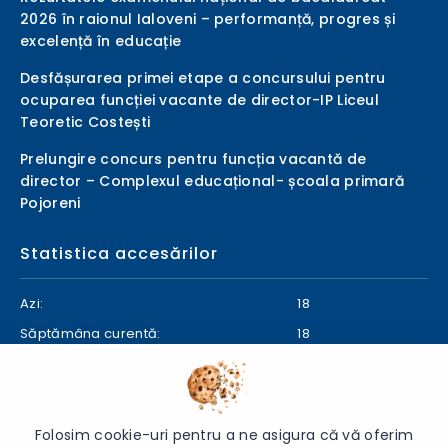
2026 în raionul Ialoveni – performanță, progres și
excelență în educație
Desfășurarea primei etape a concursului pentru
ocuparea funcției vacante de director-IP Liceul
Teoretic Costești
Prelungire concurs pentru funcția vacantă de
director – Complexul educațional- școala primară
Pojoreni
Statistica accesărilor
Azi:
18
Săptămâna curentă:
18
Luna curentă:
598
Anul curent:
24931
Folosim cookie-uri pentru a ne asigura că vă oferim