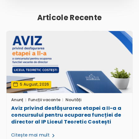
Articole Recente
5 August, 2026
Anunț
Funcții vacante
Noutăți
Aviz privind desfășurarea etapei a II-a a
concursului pentru ocuparea funcției de
director al IP Liceul Teoretic Costești
Citește mai mult