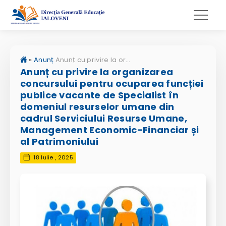
»
Anunț
Anunț cu privire la organizarea concursului pentru ocuparea funcției publice vacante de Specialist în domeniul resurselor umane din cadrul Serviciului Resurse Umane, Management Economic-Financiar și al Patrimoniului
Anunț cu privire la organizarea
concursului pentru ocuparea funcției
publice vacante de Specialist în
domeniul resurselor umane din
cadrul Serviciului Resurse Umane,
Management Economic-Financiar și
al Patrimoniului
18 Iulie , 2025