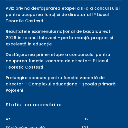
Aviz privind desfășurarea etapei a II-a a concursului
pentru ocuparea funcției de director al IP Liceul
Teoretic Costești
Rezultatele examenului național de bacalaureat
2026 în raionul Ialoveni – performanță, progres și
excelență în educație
Desfășurarea primei etape a concursului pentru
ocuparea funcției vacante de director-IP Liceul
Teoretic Costești
Prelungire concurs pentru funcția vacantă de
director – Complexul educațional- școala primară
Pojoreni
Statistica accesărilor
Azi:
12
Săptămâna curentă:
323