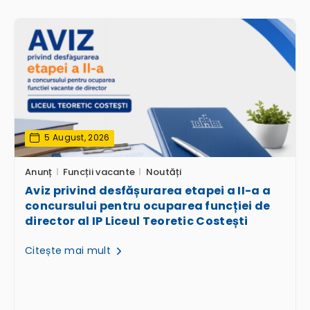
5 August, 2026
Anunț
Funcții vacante
Noutăți
Aviz privind desfășurarea etapei a II-a a
concursului pentru ocuparea funcției de
director al IP Liceul Teoretic Costești
Citește mai mult