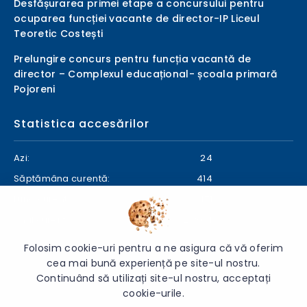
Desfășurarea primei etape a concursului pentru
ocuparea funcției vacante de director-IP Liceul
Teoretic Costești
Prelungire concurs pentru funcția vacantă de
director – Complexul educațional- școala primară
Pojoreni
Statistica accesărilor
Azi:
24
Săptămâna curentă:
414
Luna curentă:
471
Anul curent:
24804
Folosim cookie-uri pentru a ne asigura că vă oferim
cea mai bună experiență pe site-ul nostru.
Continuând să utilizați site-ul nostru, acceptați
© 2026 Direcția Generală Educație Ialoveni - Toate drepturile
cookie-urile.
rezervate.