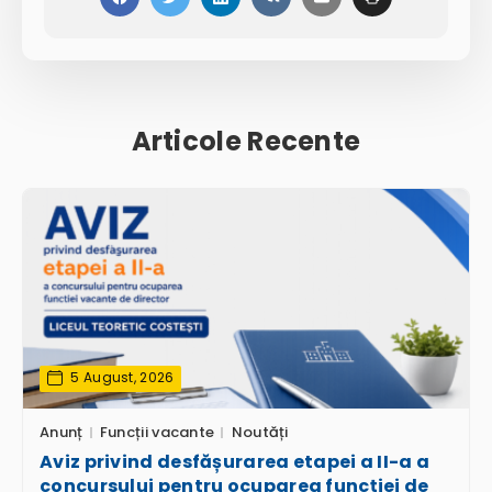
Articole Recente
5 August, 2026
Anunț
Funcții vacante
Noutăți
Aviz privind desfășurarea etapei a II-a a
concursului pentru ocuparea funcției de