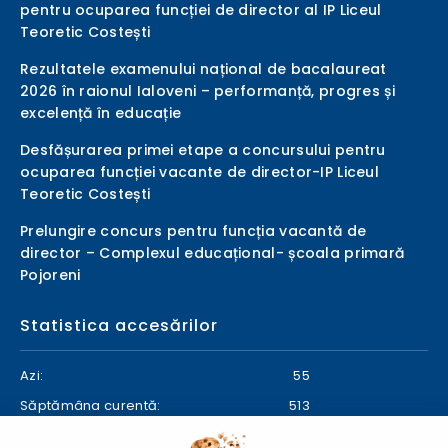
pentru ocuparea funcției de director al IP Liceul
Teoretic Costești
Rezultatele examenului național de bacalaureat
2026 în raionul Ialoveni – performanță, progres și
excelență în educație
Desfășurarea primei etape a concursului pentru
ocuparea funcției vacante de director-IP Liceul
Teoretic Costești
Prelungire concurs pentru funcția vacantă de
director – Complexul educațional- școala primară
Pojoreni
Statistica accesărilor
Azi:
55
Săptămâna curentă:
513
Luna curentă:
570