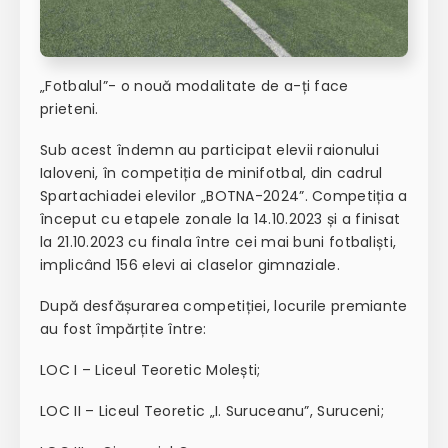
„Fotbalul”- o nouă modalitate de a-ți face
prieteni.
Sub acest îndemn au participat elevii raionului
Ialoveni, în competiția de minifotbal, din cadrul
Spartachiadei elevilor „BOTNA-2024”. Competiția a
început cu etapele zonale la 14.10.2023 și a finisat
la 21.10.2023 cu finala între cei mai buni fotbaliști,
implicând 156 elevi ai claselor gimnaziale.
După desfășurarea competiției, locurile premiante
au fost împărțite între:
LOC I – Liceul Teoretic Molești;
LOC II – Liceul Teoretic „I. Suruceanu”, Suruceni;