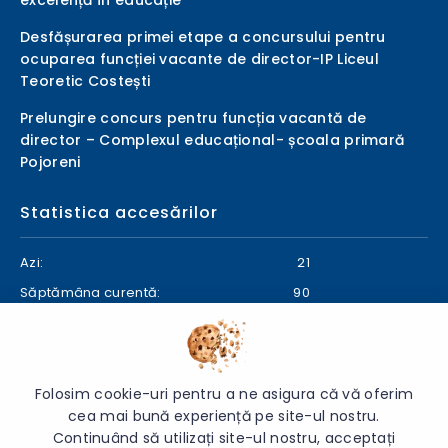
excelență în educație
Desfășurarea primei etape a concursului pentru
ocuparea funcției vacante de director-IP Liceul
Teoretic Costești
Prelungire concurs pentru funcția vacantă de
director – Complexul educațional- școala primară
Pojoreni
Statistica accesărilor
Azi:
21
Săptămâna curentă:
90
Luna curentă:
670
Anul curent:
25003
Folosim cookie-uri pentru a ne asigura că vă oferim
cea mai bună experiență pe site-ul nostru.
Continuând să utilizați site-ul nostru, acceptați
© 2026 Direcția Generală Educație Ialoveni - Toate drepturile