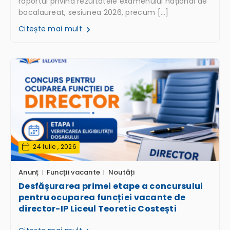
raportul privind rezultatele examenului național de
bacalaureat, sesiunea 2026, precum […]
Citește mai mult
24 Iulie , 2026
Anunț
Funcții vacante
Noutăți
Desfășurarea primei etape a concursului
pentru ocuparea funcției vacante de
director-IP Liceul Teoretic Costești