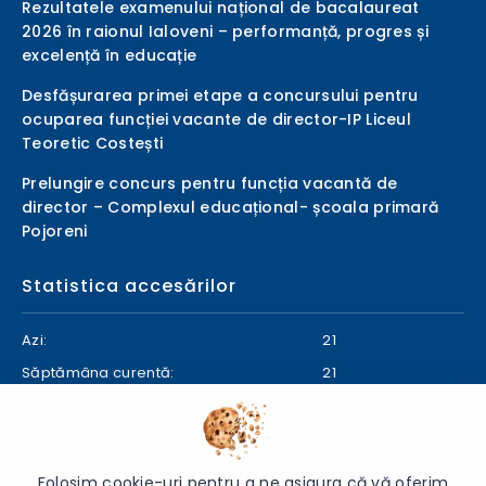
Rezultatele examenului național de bacalaureat
2026 în raionul Ialoveni – performanță, progres și
excelență în educație
Desfășurarea primei etape a concursului pentru
ocuparea funcției vacante de director-IP Liceul
Teoretic Costești
Prelungire concurs pentru funcția vacantă de
director – Complexul educațional- școala primară
Pojoreni
Statistica accesărilor
Azi:
21
Săptămâna curentă:
21
Luna curentă:
601
Anul curent:
24934
Folosim cookie-uri pentru a ne asigura că vă oferim