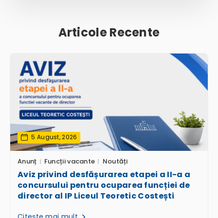
Articole Recente
5 August, 2026
Anunț
Funcții vacante
Noutăți
Aviz privind desfășurarea etapei a II-a a
concursului pentru ocuparea funcției de
director al IP Liceul Teoretic Costești
Citește mai mult