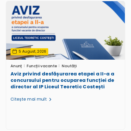
5 August, 2026
Anunț
Funcții vacante
Noutăți
Aviz privind desfășurarea etapei a II-a a
concursului pentru ocuparea funcției de
director al IP Liceul Teoretic Costești
Citește mai mult