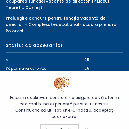
ocuparea funcției vacante de director-IP Liceul
Teoretic Costești
Prelungire concurs pentru funcția vacantă de
director – Complexul educațional- școala primară
Pojoreni
Statistica accesărilor
Azi:
25
Săptămâna curentă:
25
Luna curentă:
605
Anul curent:
24938
Folosim cookie-uri pentru a ne asigura că vă oferim
cea mai bună experiență pe site-ul nostru.
Continuând să utilizați site-ul nostru, acceptați
© 2026 Direcția Generală Educație Ialoveni - Toate drepturile
cookie-urile.
rezervate.