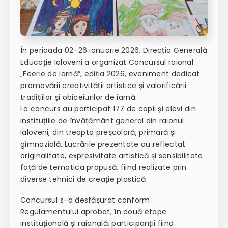
În perioada 02–26 ianuarie 2026, Direcția Generală
Educație Ialoveni a organizat Concursul raional
„Feerie de iarnă”, ediția 2026, eveniment dedicat
promovării creativității artistice și valorificării
tradițiilor și obiceiurilor de iarnă.
La concurs au participat 177 de copii și elevi din
instituțiile de învățământ general din raionul
Ialoveni, din treapta preșcolară, primară și
gimnazială. Lucrările prezentate au reflectat
originalitate, expresivitate artistică și sensibilitate
față de tematica propusă, fiind realizate prin
diverse tehnici de creație plastică.
Concursul s-a desfășurat conform
Regulamentului aprobat, în două etape:
instituțională și raională, participanții fiind