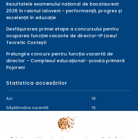
Rezultatele examenului național de bacalaureat
2026 în raionul Ialoveni – performanță, progres și
excelență în educație
Desfășurarea primei etape a concursului pentru
ocuparea funcției vacante de director-IP Liceul
Teoretic Costești
Prelungire concurs pentru funcția vacantă de
director – Complexul educațional- școala primară
Pojoreni
Statistica accesărilor
Azi:
19
Săptămâna curentă:
19
Luna curentă:
599
Anul curent:
24932