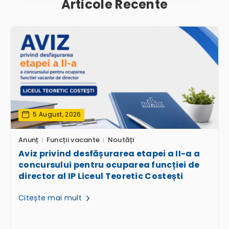
Articole Recente
5 August, 2026
Anunț
Funcții vacante
Noutăți
Aviz privind desfășurarea etapei a II-a a
concursului pentru ocuparea funcției de
director al IP Liceul Teoretic Costești
Citește mai mult