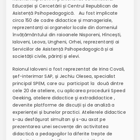
Educației și Cercetării și Centrul Republican de
Asistență Psihopedagogică. Au fost implicate
circa 150 de cadre didactice și manageriale,
reprezentanți ai organelor locale din domeniul
învățământului din raioanele Nisporeni, Hîncești,
Ialoveni, Leova, Ungheni, Orhei, reprezentanți ai
Serviciilor de Asistență Psihopedagogică și ai
societății civile, părinți și elevi.
Raionul Ialoveni a fost reprezentat de Irina Covali,
șef-interimar SAP, și Jechiu Olesea, specialist
principal SPEM, care au participat la două dintre
cele 20 de ateliere, cu aplicarea procedurii Speed
Geeking, ateliere didactice şi extradidactice ,
devenite platforme de discuții și de analiză a
experienței și bunelor practici. Atelierele didactice
s-au desfăşurat simultan şi s-au axat pe
prezentarea unei secvențe din activitatea
didactică a pedagogilor la diferite trepte de