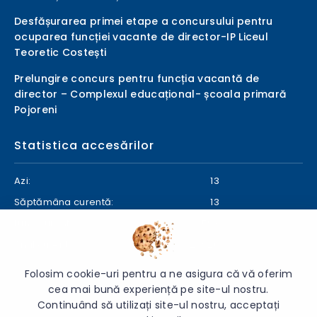
Desfășurarea primei etape a concursului pentru
ocuparea funcției vacante de director-IP Liceul
Teoretic Costești
Prelungire concurs pentru funcția vacantă de
director – Complexul educațional- școala primară
Pojoreni
Statistica accesărilor
Azi:
13
Săptămâna curentă:
13
Luna curentă:
593
Anul curent:
24926
Folosim cookie-uri pentru a ne asigura că vă oferim
cea mai bună experiență pe site-ul nostru.
Continuând să utilizați site-ul nostru, acceptați
© 2026 Direcția Generală Educație Ialoveni - Toate drepturile