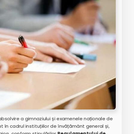
 absolvire a gimnaziului și examenele naționale de
în cadrul instituțiilor de învățământ general și,
aion, conform stipulărilor
Regulamentului de