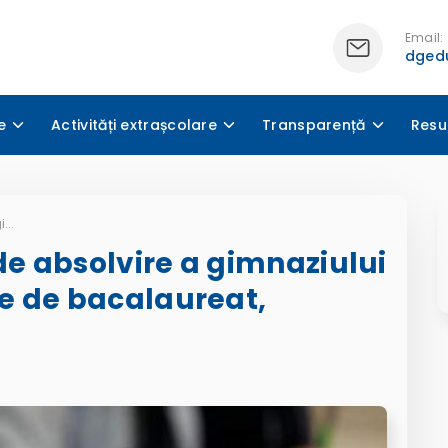
Email:
dgedu
e
Activități extrașcolare
Transparență
Resu
Examenele naționale de absolvire a gimnaziului și examenele naționale de bacalaureat, sesiunea 2023
e absolvire a gimnaziului
e de bacalaureat,