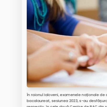
În raionul Ialoveni, examenele naționale de
bacalaureat, sesiunea 2023, s-au desfășurat 
respectiv, în cele două Centre de BAC din r