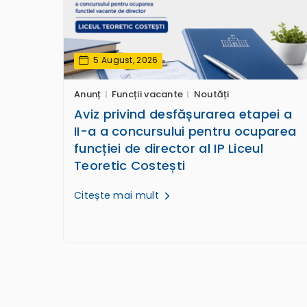
5 August, 2026
Anunț
Funcții vacante
Noutăți
Aviz privind desfășurarea etapei a
II-a a concursului pentru ocuparea
funcției de director al IP Liceul
Teoretic Costești
Citește mai mult