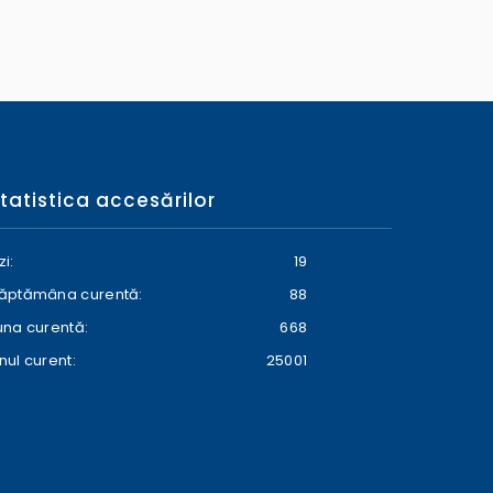
tatistica accesărilor
zi:
19
ăptămâna curentă:
88
una curentă:
668
nul curent:
25001