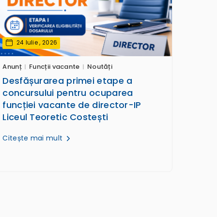
24 Iulie , 2026
Anunț
Funcții vacante
Noutăți
Desfășurarea primei etape a
concursului pentru ocuparea
funcției vacante de director-IP
Liceul Teoretic Costești
Citește mai mult