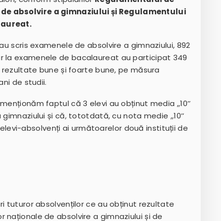
 de absolvire a gimnaziului
și
Regulamentului
laureat.
 au scris examenele de absolvire a gimnaziului, 892
ar la examenele de bacalaureat au participat 349
nă rezultate bune și foarte bune, pe măsura
ni de studii.
menționăm faptul că 3 elevi au obținut media ,,10’’
 gimnaziului și că, tototdată, cu nota medie ,,10’’
vi-absolvenți ai următoarelor două instituții de
i tuturor absolvenților ce au obținut rezultate
 naționale de absolvire a gimnaziului și de