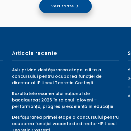
Vezi toate
Articole recente
S
A
Aviz privind desfășurarea etapei a II-a a
concursului pentru ocuparea funcției de
S
director al IP Liceul Teoretic Costești
L
Rezultatele examenului național de
A
bacalaureat 2026 în raionul Ialoveni –
performanță, progres și excelență în educație
Desfășurarea primei etape a concursului pentru
ocuparea funcției vacante de director-IP Liceul
Teoretic Costești