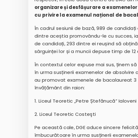
organizare și desfășurare a examenelor
cu privire la examenul național de baca
În cadrul sesiunii de bază, 989 de candidați
dintre aceștia promovându-le cu succes, i
de candidați, 293 dintre ei reușind să obți
sârguinței lor și a muncii depuse timp de 12 a
În contextul celor expuse mai sus, ținem să 
în urma susținerii examenelor de absolvire a
au promovat examenele de bacalaureat 3 ele
învățământ din raion:
1.
Liceul Teoretic „Petre Ștefănucă” Ialoveni
2.
Liceul Teoretic Costeşti
Pe această cale, DGE aduce sincere felicităr
îmbucurătoare în urma susținerii examenelor