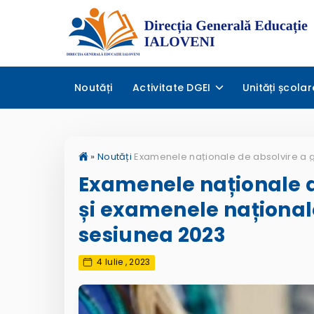
Noutăți
Activitate DGEI
Unități școlar
»
Noutăți
Examenele naționale d
și examenele național
sesiunea 2023
4 Iulie , 2023