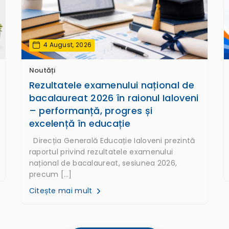
4 August, 2026
Noutăți
Rezultatele examenului național de
bacalaureat 2026 în raionul Ialoveni
– performanță, progres și
excelență în educație
Direcția Generală Educație Ialoveni prezintă
raportul privind rezultatele examenului
național de bacalaureat, sesiunea 2026,
precum […]
Citește mai mult