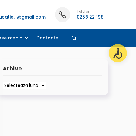
Telefon:
catie.il@gmail.com
0268 22 198
rse media
Contacte
Arhive
Arhive