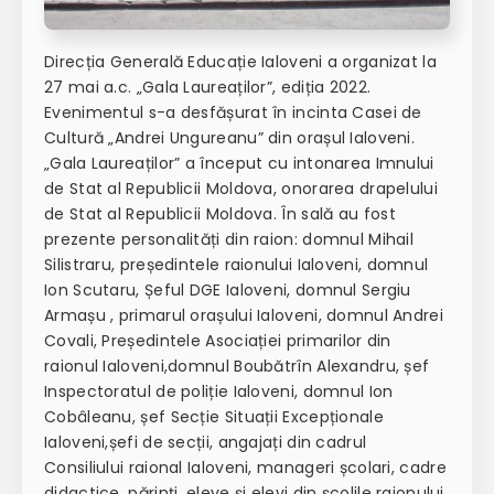
Direcția Generală Educație Ialoveni a organizat la
27 mai a.c. „Gala Laureaților”, ediția 2022.
Evenimentul s-a desfășurat în incinta Casei de
Cultură „Andrei Ungureanu” din orașul Ialoveni.
„Gala Laureaților” a început cu intonarea Imnului
de Stat al Republicii Moldova, onorarea drapelului
de Stat al Republicii Moldova. În sală au fost
prezente personalități din raion: domnul Mihail
Silistraru, președintele raionului Ialoveni, domnul
Ion Scutaru, Șeful DGE Ialoveni, domnul Sergiu
Armașu , primarul orașului Ialoveni, domnul Andrei
Covali, Președintele Asociației primarilor din
raionul Ialoveni,domnul Boubătrîn Alexandru, șef
Inspectoratul de poliție Ialoveni, domnul Ion
Cobâleanu, șef Secție Situații Excepționale
Ialoveni,șefi de secții, angajați din cadrul
Consiliului raional Ialoveni, manageri școlari, cadre
didactice, părinți, eleve și elevi din școlile raionului.