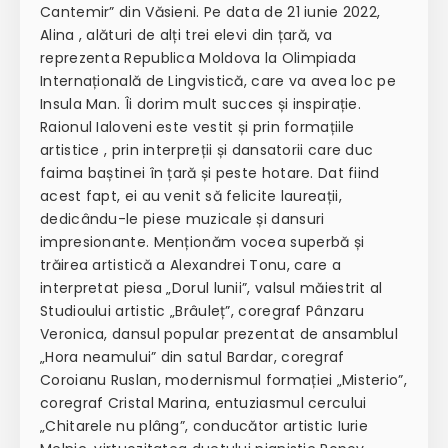
Cantemir” din Văsieni. Pe data de 21 iunie 2022,
Alina , alături de alți trei elevi din țară, va
reprezenta Republica Moldova la Olimpiada
Internațională de Lingvistică, care va avea loc pe
Insula Man. Îi dorim mult succes și inspirație.
Raionul Ialoveni este vestit și prin formațiile
artistice , prin interpreții și dansatorii care duc
faima baștinei în țară și peste hotare. Dat fiind
acest fapt, ei au venit să felicite laureații,
dedicându-le piese muzicale și dansuri
impresionante. Menționăm vocea superbă și
trăirea artistică a Alexandrei Tonu, care a
interpretat piesa „Dorul lunii”, valsul măiestrit al
Studioului artistic „Brâuleț”, coregraf Pânzaru
Veronica, dansul popular prezentat de ansamblul
„Hora neamului” din satul Bardar, coregraf
Coroianu Ruslan, modernismul formației „Misterio”,
coregraf Cristal Marina, entuziasmul cercului
„Chitarele nu plâng”, conducător artistic Iurie