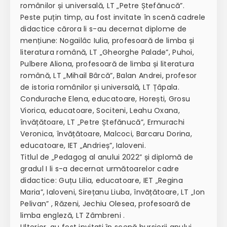
românilor și universală, LT „Petre Ștefănucă”.
Peste puțin timp, au fost invitate în scenă cadrele
didactice cărora li s-au decernat diplome de
mențiune: Nogailâc Iulia, profesoară de limba și
literatura română, LT „Gheorghe Palade”, Puhoi,
Pulbere Aliona, profesoară de limba și literatura
română, LT „Mihail Bârcă”, Balan Andrei, profesor
de istoria românilor și universală, LT Țâpala.
Condurache Elena, educatoare, Horești, Grosu
Viorica, educatoare, Sociteni, Leahu Oxana,
învățătoare, LT „Petre Ștefănucă”, Ermurachi
Veronica, învățătoare, Malcoci, Barcaru Dorina,
educatoare, IET „Andrieș”, Ialoveni.
Titlul de „Pedagog al anului 2022” și diplomă de
gradul I li s-a decernat următoarelor cadre
didactice: Guțu Lilia, educatoare, IET „Regina
Maria”, Ialoveni, Sirețanu Liuba, învățătoare, LT „Ion
Pelivan” , Răzeni, Jechiu Olesea, profesoară de
limba engleză, LT Zâmbreni .
Ulterior, au fost invitați în scenă bursierii anului,