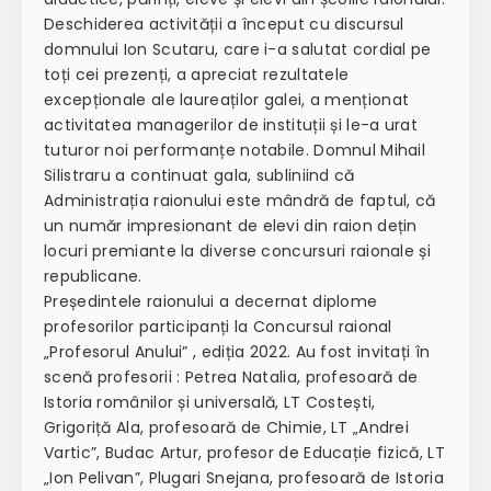
Deschiderea activității a început cu discursul
domnului Ion Scutaru, care i-a salutat cordial pe
toți cei prezenți, a apreciat rezultatele
excepționale ale laureaților galei, a menționat
activitatea managerilor de instituții și le-a urat
tuturor noi performanțe notabile. Domnul Mihail
Silistraru a continuat gala, subliniind că
Administrația raionului este mândră de faptul, că
un număr impresionant de elevi din raion dețin
locuri premiante la diverse concursuri raionale și
republicane.
Președintele raionului a decernat diplome
profesorilor participanți la Concursul raional
„Profesorul Anului” , ediția 2022. Au fost invitați în
scenă profesorii : Petrea Natalia, profesoară de
Istoria românilor și universală, LT Costești,
Grigoriță Ala, profesoară de Chimie, LT „Andrei
Vartic”, Budac Artur, profesor de Educație fizică, LT
„Ion Pelivan”, Plugari Snejana, profesoară de Istoria