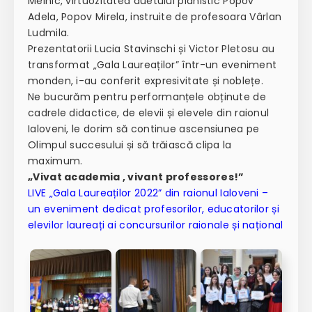
Melnic, virtuozitatea duetului pianistic Popov
Adela, Popov Mirela, instruite de profesoara Vârlan
Ludmila.
Prezentatorii Lucia Stavinschi și Victor Pletosu au
transformat „Gala Laureaților” într-un eveniment
monden, i-au conferit expresivitate și noblețe.
Ne bucurăm pentru performanțele obținute de
cadrele didactice, de elevii și elevele din raionul
Ialoveni, le dorim să continue ascensiunea pe
Olimpul succesului și să trăiască clipa la
maximum.
„Vivat academia , vivant professores!”
LIVE „Gala Laureaților 2022” din raionul Ialoveni –
un eveniment dedicat profesorilor, educatorilor și
elevilor laureați ai concursurilor raionale și național