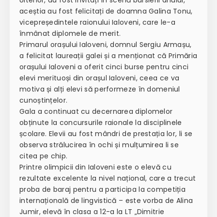
aceștia au fost felicitați de doamna Galina Tonu,
vicepreședintele raionului Ialoveni, care le-a
înmânat diplomele de merit.
Primarul orașului Ialoveni, domnul Sergiu Armașu,
a felicitat laureații galei și a menționat că Primăria
orașului Ialoveni a oferit cinci burse pentru cinci
elevi merituoși din orașul Ialoveni, ceea ce va
motiva și alți elevi să performeze în domeniul
cunoștințelor.
Gala a continuat cu decernarea diplomelor
obținute la concursurile raionale la disciplinele
școlare. Elevii au fost mândri de prestația lor, li se
observa strălucirea în ochi și mulțumirea li se
citea pe chip.
Printre olimpicii din Ialoveni este o elevă cu
rezultate excelente la nivel național, care a trecut
proba de baraj pentru a participa la competiția
internațională de lingvistică – este vorba de Alina
Jumir, elevă în clasa a 12-a la LT „Dimitrie