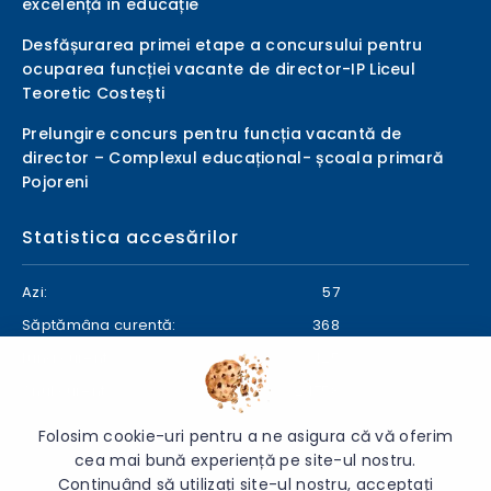
excelență în educație
Desfășurarea primei etape a concursului pentru
ocuparea funcției vacante de director-IP Liceul
Teoretic Costești
Prelungire concurs pentru funcția vacantă de
director – Complexul educațional- școala primară
Pojoreni
Statistica accesărilor
Azi:
57
Săptămâna curentă:
368
Luna curentă:
425
Anul curent:
24758
Folosim cookie-uri pentru a ne asigura că vă oferim
cea mai bună experiență pe site-ul nostru.
Continuând să utilizați site-ul nostru, acceptați