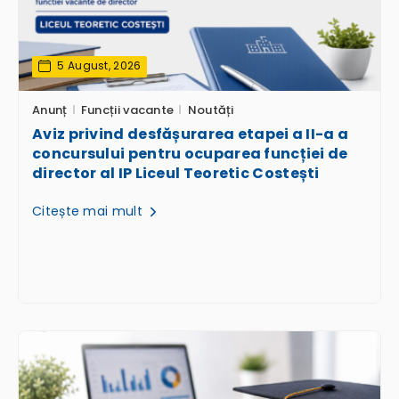
5 August, 2026
Anunț
Funcții vacante
Noutăți
Aviz privind desfășurarea etapei a II-a a
concursului pentru ocuparea funcției de
director al IP Liceul Teoretic Costești
Citește mai mult