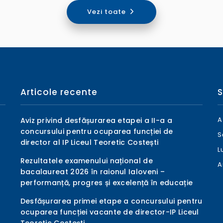
Vezi toate
Articole recente
S
A
Aviz privind desfășurarea etapei a II-a a
concursului pentru ocuparea funcției de
S
director al IP Liceul Teoretic Costești
L
Rezultatele examenului național de
A
bacalaureat 2026 în raionul Ialoveni –
performanță, progres și excelență în educație
Desfășurarea primei etape a concursului pentru
ocuparea funcției vacante de director-IP Liceul
Teoretic Costești