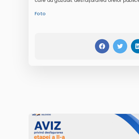
care au găzduit desfășurarea orelor public
Foto