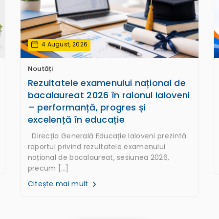
4 August, 2026
Noutăți
Rezultatele examenului național de
bacalaureat 2026 în raionul Ialoveni
– performanță, progres și
excelență în educație
Direcția Generală Educație Ialoveni prezintă
raportul privind rezultatele examenului
național de bacalaureat, sesiunea 2026,
precum […]
Citește mai mult