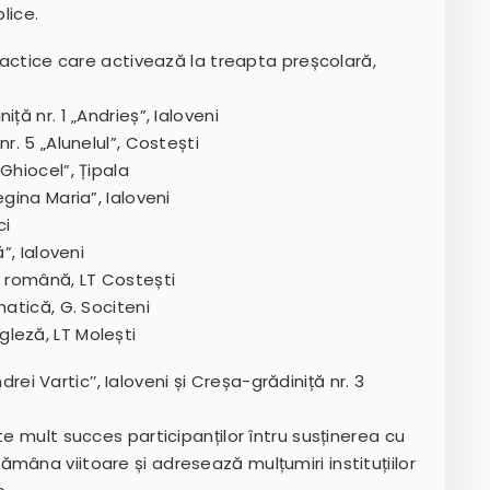
lice.
idactice care activează la treapta preșcolară,
ță nr. 1 „Andrieș”, Ialoveni
r. 5 „Alunelul”, Costești
Ghiocel”, Țipala
gina Maria”, Ialoveni
ci
”, Ialoveni
. română, LT Costești
matică, G. Sociteni
leză, LT Molești
ndrei Vartic’’, Ialoveni și Creșa-grădiniță nr. 3
te mult succes participanților întru susținerea cu
mâna viitoare și adresează mulțumiri instituțiilor