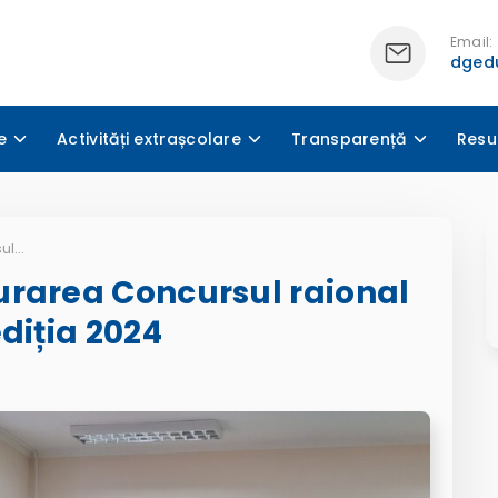
Email:
dgedu
e
Activități extrașcolare
Transparență
Resu
Organizarea și desfășurarea Concursul raional ,,Pedagogul anului’’, ediția 2024
urarea Concursul raional
diția 2024