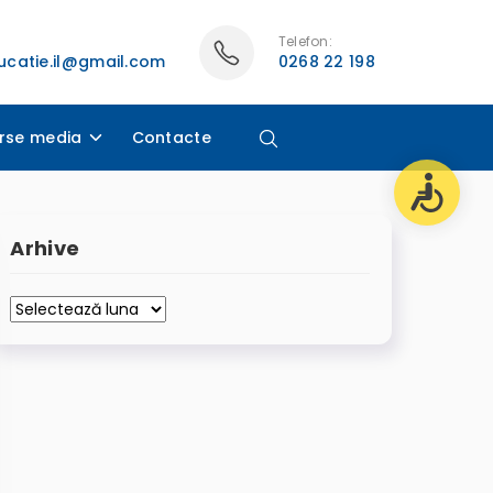
Telefon:
catie.il@gmail.com
0268 22 198
rse media
Contacte
Arhive
Arhive