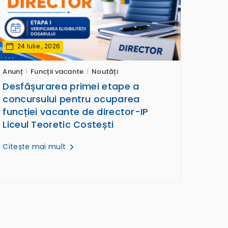
24 Iulie , 2026
Anunț
Funcții vacante
Noutăți
Desfășurarea primei etape a
concursului pentru ocuparea
funcției vacante de director-IP
Liceul Teoretic Costești
Citește mai mult