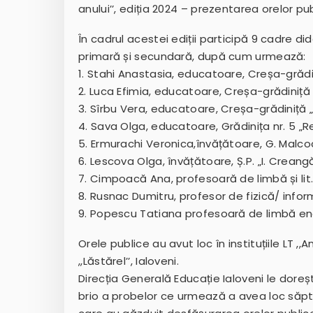
anului’’, ediția 2024 – prezentarea orelor pub
În cadrul acestei ediții participă 9 cadre d
primară și secundară, după cum urmează:
1. Stahi Anastasia, educatoare, Creșa-grădini
2. Luca Efimia, educatoare, Creșa-grădiniță n
3. Sîrbu Vera, educatoare, Creșa-grădiniță „
4. Sava Olga, educatoare, Grădinița nr. 5 „Re
5. Ermurachi Veronica,învățătoare, G. Malco
6. Lescova Olga, învățătoare, Ș.P. „I. Creangă
7. Cimpoacă Ana, profesoară de limbă și lit
8. Rusnac Dumitru, profesor de fizică/ infor
9. Popescu Tatiana profesoară de limbă eng
Orele publice au avut loc în instituțiile LT ,,A
,,Lăstărel’’, Ialoveni.
Direcția Generală Educație Ialoveni le doreș
brio a probelor ce urmează a avea loc săptă