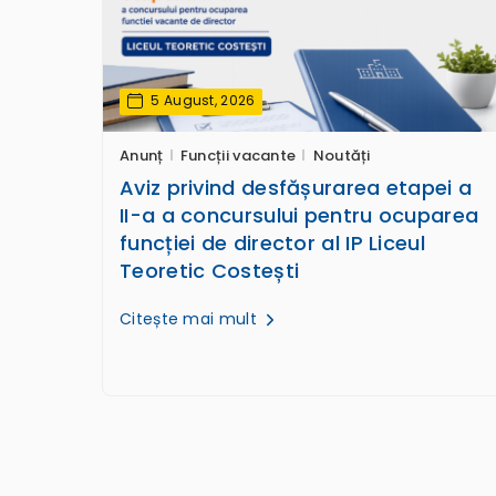
5 August, 2026
Anunț
Funcții vacante
Noutăți
Aviz privind desfășurarea etapei a
II-a a concursului pentru ocuparea
funcției de director al IP Liceul
Teoretic Costești
Citește mai mult