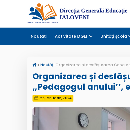
Noutăți
Activitate DGEI
Unități școlar
»
Noutăți
Organizarea și desfăș
,,Pedagogul anului’’, e
26 Ianuarie, 2024