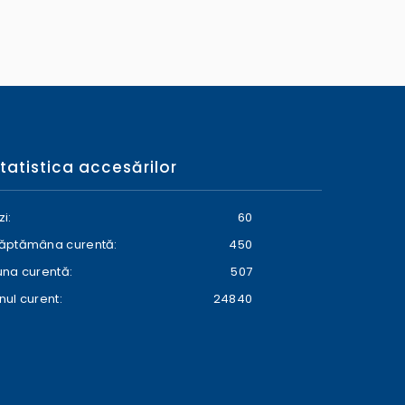
tatistica accesărilor
zi:
60
ăptămâna curentă:
450
una curentă:
507
nul curent:
24840