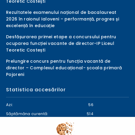
Teoretic Costești
Rezultatele examenului național de bacalaureat
2026 în raionul Ialoveni – performanță, progres și
excelență în educație
Desfășurarea primei etape a concursului pentru
ocuparea funcției vacante de director-IP Liceul
Teoretic Costești
Prelungire concurs pentru funcția vacantă de
director – Complexul educațional- școala primară
Pojoreni
Statistica accesărilor
Azi:
56
Săptămâna curentă:
514
Luna curentă:
571
Anul curent:
24904