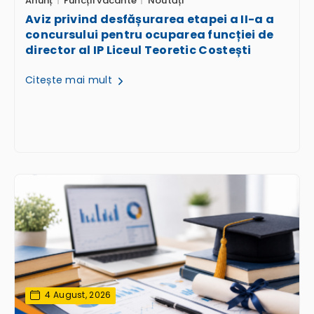
Anunț
Funcții vacante
Noutăți
Aviz privind desfășurarea etapei a II-a a
concursului pentru ocuparea funcției de
director al IP Liceul Teoretic Costești
Citește mai mult
4 August, 2026