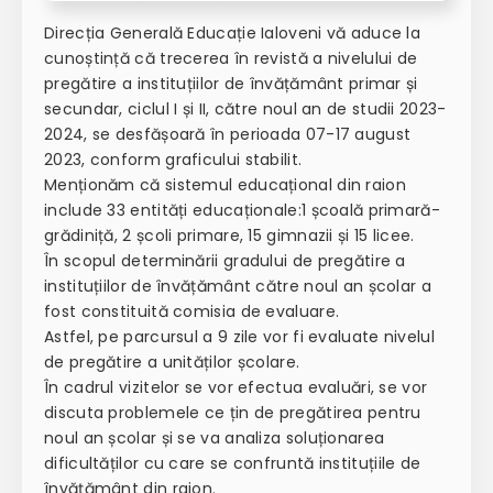
Direcția Generală Educație Ialoveni vă aduce la
cunoștință că trecerea în revistă a nivelului de
pregătire a instituțiilor de învățământ primar și
secundar, ciclul I și II, către noul an de studii 2023-
2024, se desfășoară în perioada 07-17 august
2023, conform graficului stabilit.
Menționăm că sistemul educațional din raion
include 33 entități educaționale:1 școală primară-
grădiniță, 2 școli primare, 15 gimnazii și 15 licee.
În scopul determinării gradului de pregătire a
instituțiilor de învățământ către noul an școlar a
fost constituită comisia de evaluare.
Astfel, pe parcursul a 9 zile vor fi evaluate nivelul
de pregătire a unităților școlare.
În cadrul vizitelor se vor efectua evaluări, se vor
discuta problemele ce țin de pregătirea pentru
noul an școlar și se va analiza soluționarea
dificultăților cu care se confruntă instituțiile de
învățământ din raion.