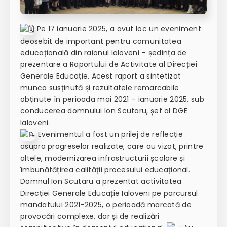
Pe 17 ianuarie 2025, a avut loc un eveniment
deosebit de important pentru comunitatea
educațională din raionul Ialoveni – ședința de
prezentare a Raportului de Activitate al Direcției
Generale Educație. Acest raport a sintetizat
munca susținută și rezultatele remarcabile
obținute în perioada mai 2021 – ianuarie 2025, sub
conducerea domnului Ion Scutaru, șef al DGE
Ialoveni.
Evenimentul a fost un prilej de reflecție
asupra progreselor realizate, care au vizat, printre
altele, modernizarea infrastructurii școlare și
îmbunătățirea calității procesului educațional.
Domnul Ion Scutaru a prezentat activitatea
Direcției Generale Educație Ialoveni pe parcursul
mandatului 2021-2025, o perioadă marcată de
provocări complexe, dar și de realizări