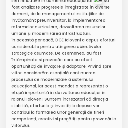
semnificative în domeniul educațional.
Au
fost analizate progresele înregistrate în diverse
domenii, de la managementul instituțiilor de
învățământ preuniversitar, la implementarea
reformelor curriculare, dezvoltarea resurselor
umane și modernizarea infrastructurii.
În această perioadă, DGE Ialoveni a depus eforturi
considerabile pentru atingerea obiectivelor
strategice asumate. De asemenea, au fost
întâmpinate și provocări care au oferit
oportunități de învățare și adaptare. Privind spre
viitor, considerăm esențială continuarea
procesului de modernizare a sistemului
educațional, iar acest mandat a reprezentat o
etapă importantă în dezvoltarea educației în
raionul Ialoveni. Suntem încrezători că direcția
stabilită, eforturile și investițiile depuse vor
contribui la formarea unor generații de tineri
competenți, creativi și pregătiți pentru provocările
viitorului.