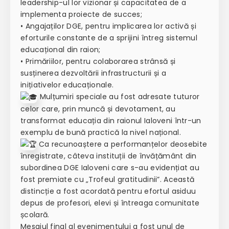
leadership-ul lor vizionar și capacitatea de a
implementa proiecte de succes;
• Angajaților DGE, pentru implicarea lor activă și
eforturile constante de a sprijini întreg sistemul
educațional din raion;
• Primăriilor, pentru colaborarea strânsă și
susținerea dezvoltării infrastructurii și a
inițiativelor educaționale.
Mulțumiri speciale au fost adresate tuturor
celor care, prin muncă și devotament, au
transformat educația din raionul Ialoveni într-un
exemplu de bună practică la nivel național.
Ca recunoaștere a performanțelor deosebite
înregistrate, câteva instituții de învățământ din
subordinea DGE Ialoveni care s-au evidențiat au
fost premiate cu „Trofeul gratitudinii”. Această
distincție a fost acordată pentru efortul asiduu
depus de profesori, elevi și întreaga comunitate
școlară.
Mesajul final al evenimentului a fost unul de