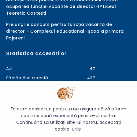
ocuparea funcției vacante de director-IP Liceul
Teoretic Costești
Prelungire concurs pentru funcția vacantă de
director – Complexul educațional- școala primară
Pojoreni
Statistica accesărilor
Azi:
47
Săptămâna curentă:
437
Luna curentă:
494
Anul curent:
24827
Folosim cookie-uri pentru a ne asigura că vă oferim
cea mai bună experiență pe site-ul nostru.
Continuând să utilizați site-ul nostru, acceptați
© 2026 Direcția Generală Educație Ialoveni - Toate drepturile
cookie-urile.
rezervate.