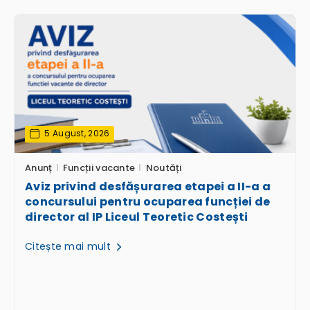
5 August, 2026
Anunț
Funcții vacante
Noutăți
Aviz privind desfășurarea etapei a II-a a
concursului pentru ocuparea funcției de
director al IP Liceul Teoretic Costești
Citește mai mult