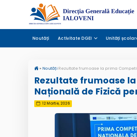
Noutăți
Activitate DGEI
Unități școlar
»
Noutăți
Rezultate frumoase la
Națională de Fizică pe
12 Martie, 2026