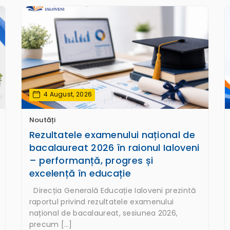
4 August, 2026
Noutăți
Rezultatele examenului național de
bacalaureat 2026 în raionul Ialoveni
– performanță, progres și
excelență în educație
Direcția Generală Educație Ialoveni prezintă
raportul privind rezultatele examenului
național de bacalaureat, sesiunea 2026,
precum […]