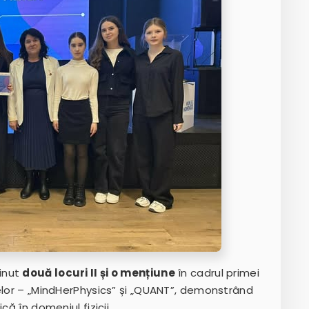
inut
două locuri II și o mențiune
în cadrul primei
elor – „MindHerPhysics” și „QUANT”, demonstrând
că în domeniul fizicii.