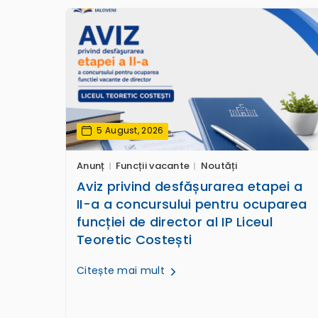
5 August, 2026
Anunț
Funcții vacante
Noutăți
Aviz privind desfășurarea etapei a
II-a a concursului pentru ocuparea
funcției de director al IP Liceul
Teoretic Costești
Citește mai mult