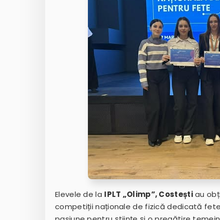
Elevele de la
IPLT „Olimp”, Costești
au obț
competiții naționale de fizică dedicată fet
pasiune pentru științe și o pregătire temeini