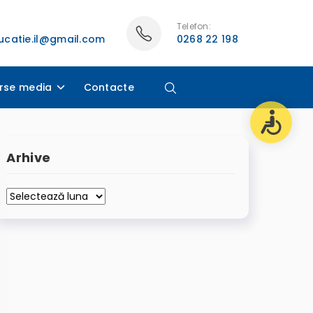
Telefon:
catie.il@gmail.com
0268 22 198
rse media
Contacte
Arhive
Arhive