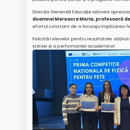
Direcția Generală Educație Ialoveni apreci
doamnei Mereacre Maria, profesoară de 
efortul constant de a încuraja implicarea f
Felicitări elevelor pentru rezultatele obținu
științei și a performanței academice!