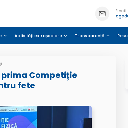
Email:
dgedu
e
Activități extrașcolare
Transparență
Resu
Rezultate frumoase la prima Competiție Națională de Fizică pentru fete
 prima Competiție
ntru fete