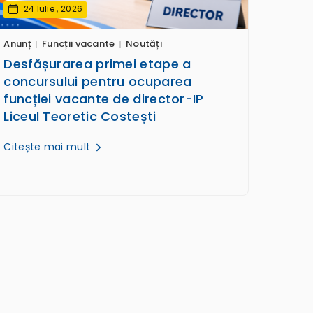
24 Iulie , 2026
Anunț
Funcții vacante
Noutăți
Desfășurarea primei etape a
concursului pentru ocuparea
funcției vacante de director-IP
Liceul Teoretic Costești
Citește mai mult