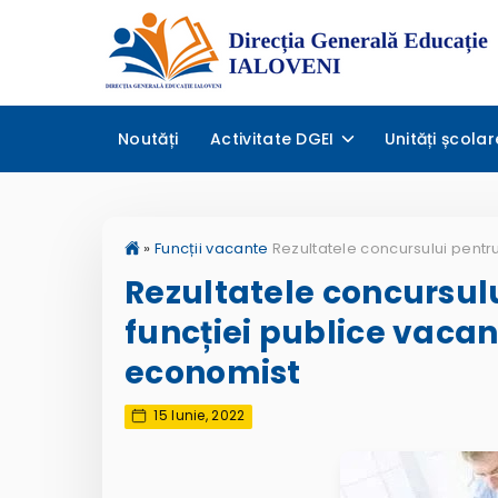
Noutăți
Activitate DGEI
Unități școlar
»
Funcții vacante
Rezultatele concursul
funcției publice vacant
economist
15 Iunie, 2022