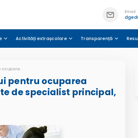
Email:
dgedu
e
Activități extrașcolare
Transparență
Resu
Rezultatele concursului pentru ocuparea funcției publice vacante de specialist principal, economist
ui pentru ocuparea
e de specialist principal,