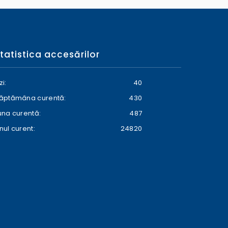
tatistica accesărilor
zi:
40
ăptămâna curentă:
430
una curentă:
487
nul curent:
24820