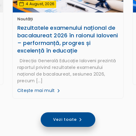
4 August, 2026
Noutăți
Rezultatele examenului național de
bacalaureat 2026 în raionul Ialoveni
– performanță, progres și
excelență în educație
Direcția Generală Educație Ialoveni prezintă
raportul privind rezultatele examenului
național de bacalaureat, sesiunea 2026,
precum […]
Citește mai mult
Vezi toate