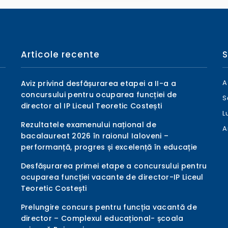
Articole recente
S
A
Aviz privind desfășurarea etapei a II-a a
concursului pentru ocuparea funcției de
S
director al IP Liceul Teoretic Costești
L
Rezultatele examenului național de
A
bacalaureat 2026 în raionul Ialoveni –
performanță, progres și excelență în educație
Desfășurarea primei etape a concursului pentru
ocuparea funcției vacante de director-IP Liceul
Teoretic Costești
Prelungire concurs pentru funcția vacantă de
director – Complexul educațional- școala