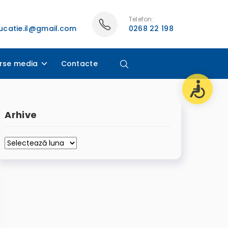
Telefon:
catie.il@gmail.com
0268 22 198
rse media
Contacte
Arhive
Arhive