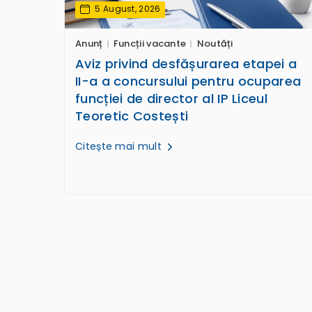
5 August, 2026
Anunț
Funcții vacante
Noutăți
Aviz privind desfășurarea etapei a
II-a a concursului pentru ocuparea
funcției de director al IP Liceul
Teoretic Costești
Citește mai mult