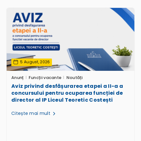
5 August, 2026
Anunț
Funcții vacante
Noutăți
Aviz privind desfășurarea etapei a II-a a
concursului pentru ocuparea funcției de
director al IP Liceul Teoretic Costești
Citește mai mult