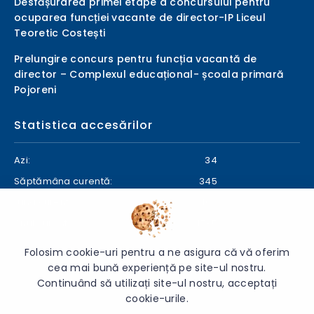
Desfășurarea primei etape a concursului pentru
ocuparea funcției vacante de director-IP Liceul
Teoretic Costești
Prelungire concurs pentru funcția vacantă de
director – Complexul educațional- școala primară
Pojoreni
Statistica accesărilor
Azi:
34
Săptămâna curentă:
345
Luna curentă:
402
Anul curent:
24735
Folosim cookie-uri pentru a ne asigura că vă oferim
cea mai bună experiență pe site-ul nostru.
Continuând să utilizați site-ul nostru, acceptați
© 2026 Direcția Generală Educație Ialoveni - Toate drepturile
cookie-urile.
rezervate.