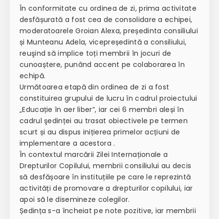
În conformitate cu ordinea de zi, prima activitate
desfășurată a fost cea de consolidare a echipei,
moderatoarele Groian Alexa, președinta consiliului
și Munteanu Adela, vicepreședintă a consiliului,
reuşind să implice toți membrii în jocuri de
cunoaștere, punând accent pe colaborarea în
echipă.
Următoarea etapă din ordinea de zi a fost
constituirea grupului de lucru în cadrul proiectului
„Educație în aer liber”, iar cei 6 membri aleși în
cadrul şedinței au trasat obiectivele pe termen
scurt și au dispus inițierea primelor acțiuni de
implementare a acestora .
În contextul marcării Zilei Internaționale a
Drepturilor Copilului, membrii consiliului au decis
să desfășoare în instituțiile pe care le reprezintă
activități de promovare a drepturilor copilului, iar
apoi să le disemineze colegilor.
Ședința s-a încheiat pe note pozitive, iar membrii