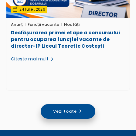
24 Iulie , 2026
Anunț
Funcții vacante
Noutăți
Desfășurarea primei etape a concursului
pentru ocuparea funcției vacante de
director-IP Liceul Teoretic Costești
Citește mai mult
Vezi toate