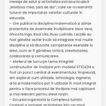
mesaje de salut și activitatea extracurriculară
„Moldova mea, țară de dor”, care ne-a reamintit
tuturor de importanța valorilor culturale în
educație.
– Ore publice la disciplina matematică și științe
prezentate de doamnele învățătoare Sava Vera,
Gîncota Inga, Bivol Lilia, Rusu Ludmila. Lecțiile au
fost gândite astfel încât să integreze mai multe
discipline și să dezvolte competențe esențiale la
elevi, cum ar fi gândirea critică, creativitatea,
colaborarea și comunicarea.
– Atelierul de lucru pe tema integrării
conținuturilor de învățare prin modelul STE(A)M a
fost un punct central al evenimentului. Împreună,
am explorat cum științele, tehnologia, ingineria,
arta și matematica pot fi utilizate în mod integrat
pentru a face procesul de învățare mai captivant
și mai relevant pentru elevii noștri.
– Excursia organizată la Complexul turistic
Costești a încheiat activitatea într-un mod