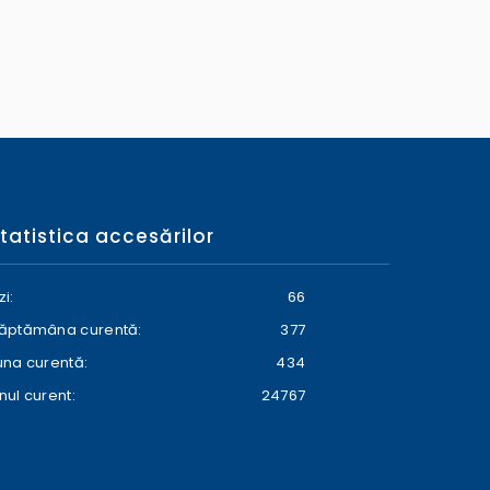
tatistica accesărilor
zi:
66
ăptămâna curentă:
377
una curentă:
434
nul curent:
24767