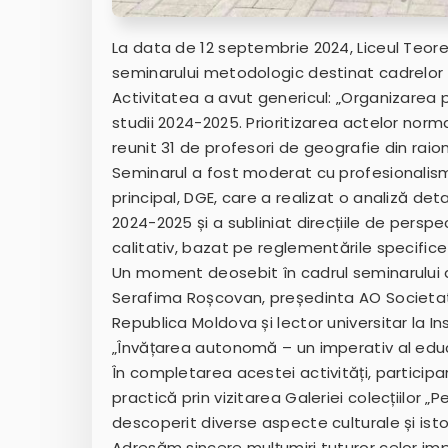
La data de 12 septembrie 2024, Liceul Teoret
seminarului metodologic destinat cadrelor 
Activitatea a avut genericul: „Organizarea 
studii 2024-2025. Prioritizarea actelor normat
reunit 31 de profesori de geografie din raion
Seminarul a fost moderat cu profesionalis
principal, DGE, care a realizat o analiză deta
2024-2025 și a subliniat direcțiile de pers
calitativ, bazat pe reglementările specifice
Un moment deosebit în cadrul seminarului
Serafima Roșcovan, președinta AO Societa
Republica Moldova și lector universitar la Ins
„Învățarea autonomă – un imperativ al edu
În completarea acestei activități, participan
practică prin vizitarea Galeriei colecțiilor „P
descoperit diverse aspecte culturale și isto
Adresăm sincere mulțumiri tuturor celor imp