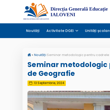
Noutăți
Activitate DGEI
Unități școlar
»
Noutăți
Seminar metodologic 
de Geografie
13 Septembrie, 2024