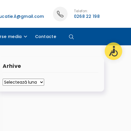
Telefon:
catie.il@gmail.com
0268 22 198
rse media
Contacte
Arhive
Arhive