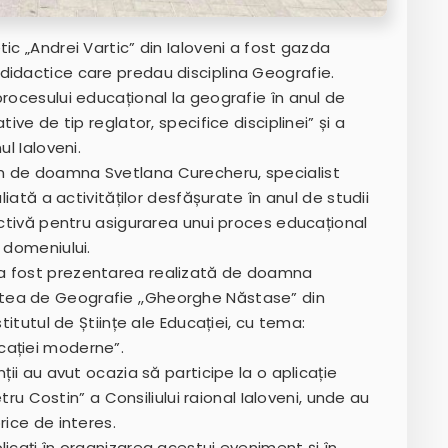
ic „Andrei Vartic” din Ialoveni a fost gazda
didactice care predau disciplina Geografie.
procesului educațional la geografie în anul de
ive de tip reglator, specifice disciplinei” și a
ul Ialoveni.
m de doamna Svetlana Curecheru, specialist
liată a activităților desfășurate în anul de studii
pectivă pentru asigurarea unui proces educațional
 domeniului.
 a fost prezentarea realizată de doamna
tea de Geografie ,,Gheorghe Năstase” din
titutul de Științe ale Educației, cu tema:
cației moderne”.
ții au avut ocazia să participe la o aplicație
etru Costin” a Consiliului raional Ialoveni, unde au
rice de interes.
licați în organizarea acestui eveniment și în