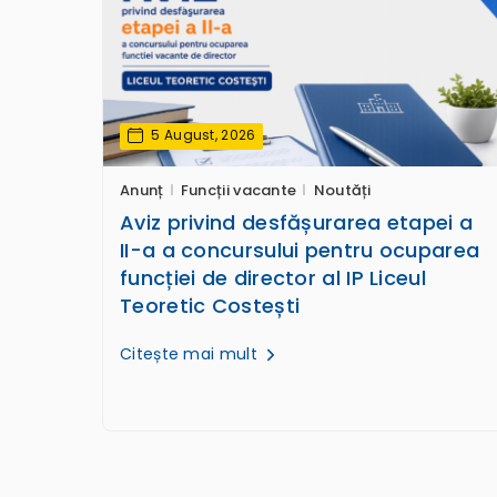
5 August, 2026
Anunț
Funcții vacante
Noutăți
Aviz privind desfășurarea etapei a
II-a a concursului pentru ocuparea
funcției de director al IP Liceul
Teoretic Costești
Citește mai mult