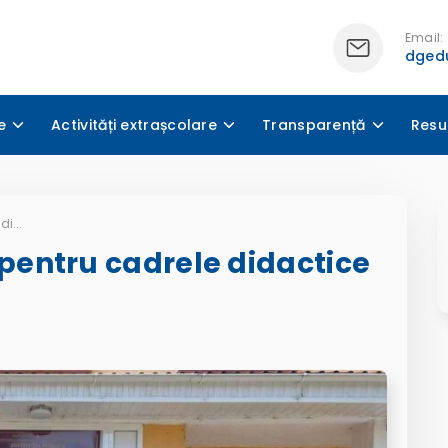
Email:
dgedu
e
Activități extrașcolare
Transparență
Resu
Seminar metodologic pentru cadrele didactice de Geografie
pentru cadrele didactice