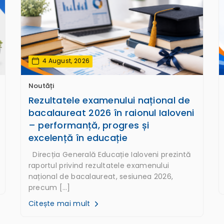
4 August, 2026
Noutăți
Rezultatele examenului național de
bacalaureat 2026 în raionul Ialoveni
– performanță, progres și
excelență în educație
Direcția Generală Educație Ialoveni prezintă
raportul privind rezultatele examenului
național de bacalaureat, sesiunea 2026,
precum […]
Citește mai mult