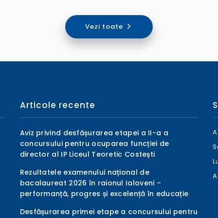
Vezi toate
Articole recente
S
A
Aviz privind desfășurarea etapei a II-a a
concursului pentru ocuparea funcției de
S
director al IP Liceul Teoretic Costești
L
Rezultatele examenului național de
A
bacalaureat 2026 în raionul Ialoveni –
performanță, progres și excelență în educație
Desfășurarea primei etape a concursului pentru