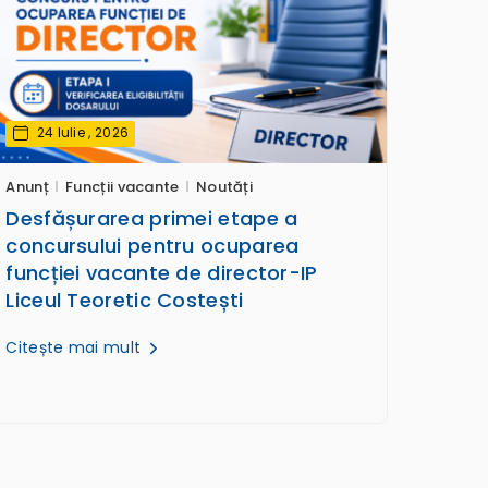
24 Iulie , 2026
Anunț
Funcții vacante
Noutăți
Desfășurarea primei etape a
concursului pentru ocuparea
funcției vacante de director-IP
Liceul Teoretic Costești
Citește mai mult