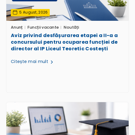
5 August, 2026
Anunț
Funcții vacante
Noutăți
Aviz privind desfășurarea etapei a II-a a
concursului pentru ocuparea funcției de
director al IP Liceul Teoretic Costești
Citește mai mult