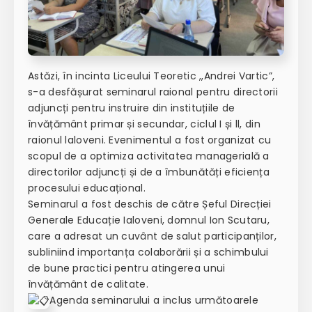
Astăzi, în incinta Liceului Teoretic ,,Andrei Vartic”,
s-a desfășurat seminarul raional pentru directorii
adjuncți pentru instruire din instituțiile de
învățământ primar și secundar, ciclul I și ll, din
raionul laloveni. Evenimentul a fost organizat cu
scopul de a optimiza activitatea managerială a
directorilor adjuncți și de a îmbunătăți eficiența
procesului educațional.
Seminarul a fost deschis de către Șeful Direcției
Generale Educație Ialoveni, domnul Ion Scutaru,
care a adresat un cuvânt de salut participanților,
subliniind importanța colaborării și a schimbului
de bune practici pentru atingerea unui
învățământ de calitate.
Agenda seminarului a inclus următoarele