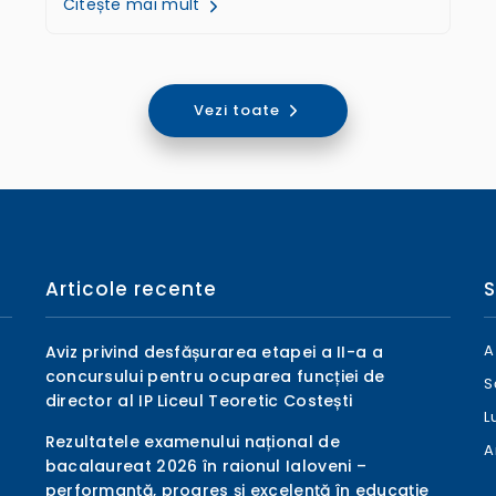
Citește mai mult
Vezi toate
Articole recente
S
A
Aviz privind desfășurarea etapei a II-a a
concursului pentru ocuparea funcției de
S
director al IP Liceul Teoretic Costești
L
Rezultatele examenului național de
A
bacalaureat 2026 în raionul Ialoveni –
performanță, progres și excelență în educație