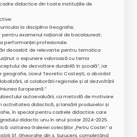
cadre didactice din toate instituțiile de
ctive:
rricular la disciplina Geografie;
lor pentru examenul național de bacalaureat;
ea performanței profesionale.
ări deosebit de relevante pentru tematica
sținut o expunere valoroasă cu tema
ptului de dezvoltare durabilă în școală”, iar
geografie, Liceul Teoretic Costești, a abordat
alizării, al colaborării regionale și al dezvoltării
 Uniunea Europeană.”
biectului autoevaluării, ca metodă de motivare
activitatea didactică, și lansării produselor și
afie, în special pentru cadrele didactice care
radului didactic unu în anul școlar 2024-2025.
că: vizitarea Galeriei colecțiilor „Petru Costin” a
ăstirii Sf. Gheorghe din s. Suruceni, completând