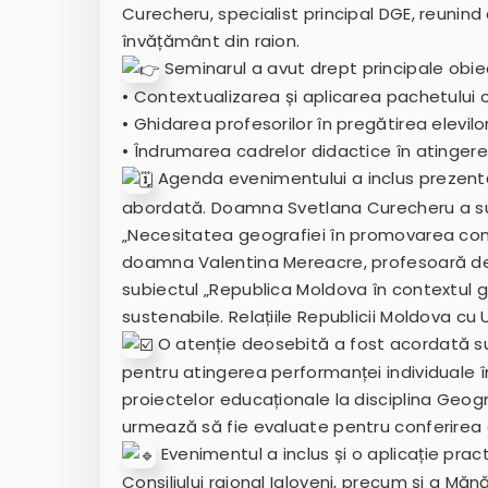
Curecheru, specialist principal DGE, reunind 
învățământ din raion.
Seminarul a avut drept principale obie
• Contextualizarea și aplicarea pachetului cu
• Ghidarea profesorilor în pregătirea elevi
• Îndrumarea cadrelor didactice în atinger
Agenda evenimentului a inclus prezent
abordată. Doamna Svetlana Curecheru a su
„Necesitatea geografiei în promovarea conce
doamna Valentina Mereacre, profesoară de 
subiectul „Republica Moldova în contextul glob
sustenabile. Relațiile Republicii Moldova cu
O atenție deosebită a fost acordată su
pentru atingerea performanței individuale în 
proiectelor educaționale la disciplina Geogr
urmează să fie evaluate pentru conferirea g
Evenimentul a inclus și o aplicație practi
Consiliului raional Ialoveni, precum și a Măn