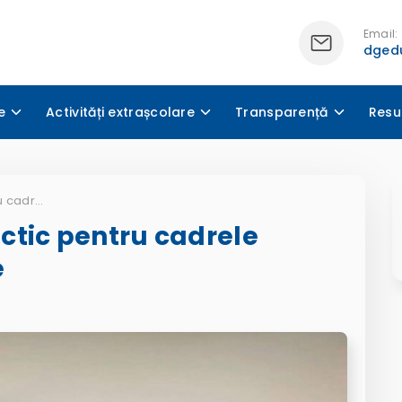
Email:
dgedu
e
Activități extrașcolare
Transparență
Resu
Seminar teoretico-practic pentru cadrele didactice de geografie
ctic pentru cadrele
e