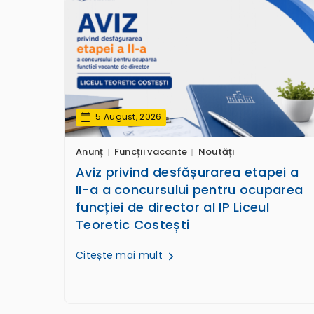
5 August, 2026
Anunț
Funcții vacante
Noutăți
Aviz privind desfășurarea etapei a
II-a a concursului pentru ocuparea
funcției de director al IP Liceul
Teoretic Costești
Citește mai mult