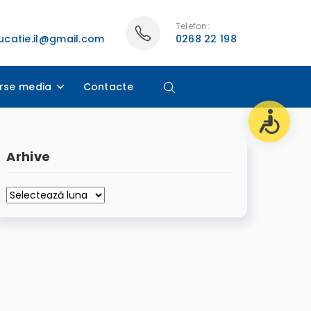
Telefon:
catie.il@gmail.com
0268 22 198
rse media
Contacte
Arhive
Arhive