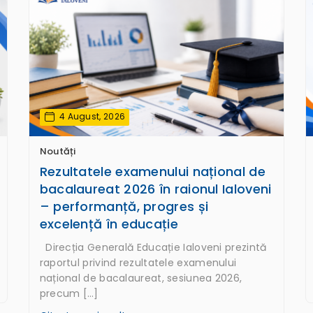
4 August, 2026
Noutăți
Rezultatele examenului național de
bacalaureat 2026 în raionul Ialoveni
– performanță, progres și
excelență în educație
Direcția Generală Educație Ialoveni prezintă
raportul privind rezultatele examenului
național de bacalaureat, sesiunea 2026,
precum […]