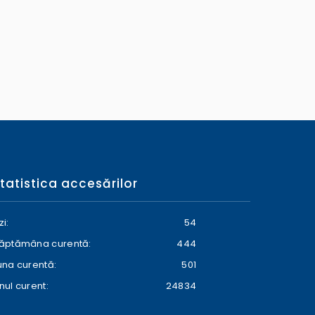
tatistica accesărilor
zi:
54
ăptămâna curentă:
444
una curentă:
501
nul curent:
24834