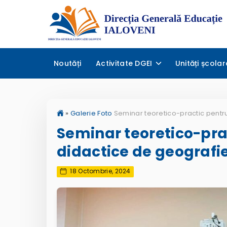
Noutăți
Activitate DGEI
Unități școlar
»
Galerie Foto
Seminar teoretico-pra
didactice de geografi
18 Octombrie, 2024