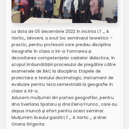
La data de 05 decembrie 2022 în incinta LT ,, A
Vartic,, Ialoveni, a avut loc seminarul teoretico –
practic, pentru profesorii care predau disciplina
Geografie în clasa a XII-a: Formarea și
dezvoltarea competențelor cadrelor didactice, în
scopul îmbunătățirii procesului de pregătire către
examenele de BAC la disciplina. Etapele de
proiectare a testului docimologic, instrument de
evaluare pentru teza semestrială la geografie în
clasa a XII-a.
Aducem mulțumiri din partea geografilor, pentru
dna
Svetlana Spataru
și dna Elena Frunza , care au
depus muncă și efort pentru acest seminar.
Mulțumim liceului gazdă LT ,, A Vartic ,, și dnei
Oxana Grigorita
.