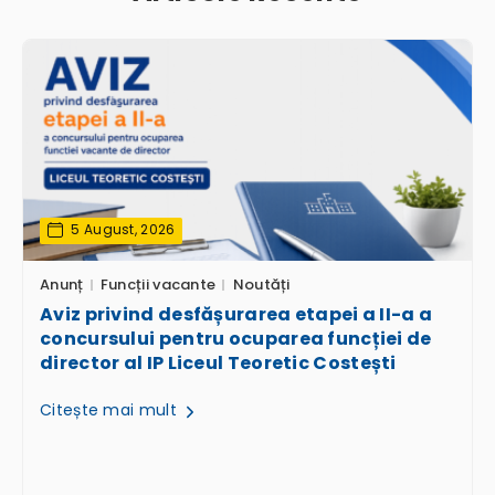
5 August, 2026
Anunț
Funcții vacante
Noutăți
Aviz privind desfășurarea etapei a II-a a
concursului pentru ocuparea funcției de
director al IP Liceul Teoretic Costești
Citește mai mult