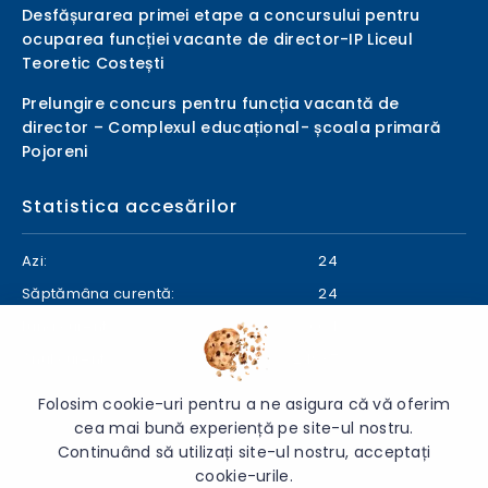
Desfășurarea primei etape a concursului pentru
ocuparea funcției vacante de director-IP Liceul
Teoretic Costești
Prelungire concurs pentru funcția vacantă de
director – Complexul educațional- școala primară
Pojoreni
Statistica accesărilor
Azi:
24
Săptămâna curentă:
24
Luna curentă:
604
Anul curent:
24937
Folosim cookie-uri pentru a ne asigura că vă oferim
cea mai bună experiență pe site-ul nostru.
Continuând să utilizați site-ul nostru, acceptați
© 2026 Direcția Generală Educație Ialoveni - Toate drepturile
cookie-urile.
rezervate.