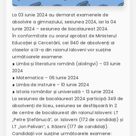
La 03 iunie 2024 au demarat examenele de
absolvire a gimnaziului, sesiunea 2024, iar la 04
iunie 2024 – sesiunea de bacalaureat 2024.
În conformitate cu orarul aprobat de Ministerul
Educației și Cercetării, cei 940 de absolvenți ai
claselor a IX-a din raionul Ialoveni vor susține
următoarele examene:
∎ Limba și literatura română (alolingvi) – 03 iunie
2024
∎ Matematica – 06 iunie 2024
∎ Limba de instruire – 10 iunie 2024
∎ Istoria românilor și universală – 13 iunie 2024
La sesiunea de bacalaureat 2024 participă 349 de
absolvenți de liceu, sesiunea se desfășoară în 2
de centre de bacalaureat din raionul Ialoveni: LT
„Petre Ștefănucă”, or. Ialoveni (172 de candidați) și
LT „Ion Pelivan”, s. Răzeni (177 de candidați).
Candidații vor susține următoarele examene: