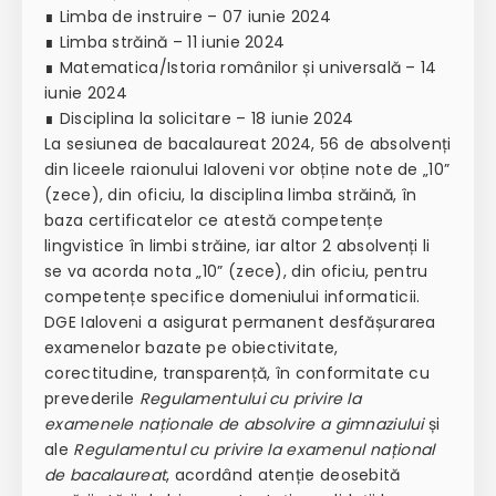
∎ Limba de instruire – 07 iunie 2024
∎ Limba străină – 11 iunie 2024
∎ Matematica/Istoria românilor și universală – 14
iunie 2024
∎ Disciplina la solicitare – 18 iunie 2024
La sesiunea de bacalaureat 2024, 56 de absolvenți
din liceele raionului Ialoveni vor obține note de „10”
(zece), din oficiu, la disciplina limba străină, în
baza certificatelor ce atestă competențe
lingvistice în limbi străine, iar altor 2 absolvenți li
se va acorda nota „10” (zece), din oficiu, pentru
competențe specifice domeniului informaticii.
DGE Ialoveni a asigurat permanent desfășurarea
examenelor bazate pe obiectivitate,
corectitudine, transparență, în conformitate cu
prevederile
Regulamentului cu privire la
examenele naționale de absolvire a gimnaziului
și
ale
Regulamentul cu privire la examenul național
de bacalaureat
, acordând atenție deosebită