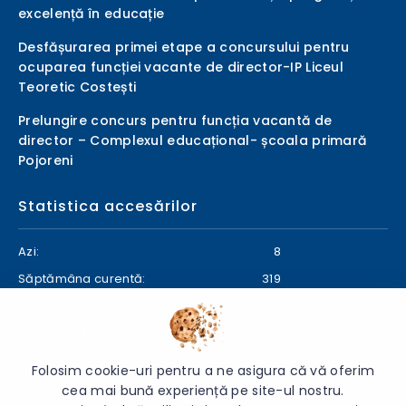
excelență în educație
Desfășurarea primei etape a concursului pentru
ocuparea funcției vacante de director-IP Liceul
Teoretic Costești
Prelungire concurs pentru funcția vacantă de
director – Complexul educațional- școala primară
Pojoreni
Statistica accesărilor
Azi:
8
Săptămâna curentă:
319
Luna curentă:
376
Anul curent:
24709
Folosim cookie-uri pentru a ne asigura că vă oferim
cea mai bună experiență pe site-ul nostru.