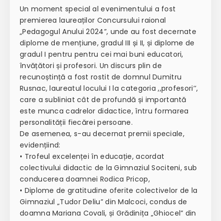
Un moment special al evenimentului a fost
premierea laureaților Concursului raional
„Pedagogul Anului 2024”, unde au fost decernate
diplome de mențiune, gradul III și II, și diplome de
gradul I pentru pentru cei mai buni educatori,
învățători și profesori. Un discurs plin de
recunoștință a fost rostit de domnul Dumitru
Rusnac, laureatul locului I la categoria ,,profesori’’,
care a subliniat cât de profundă și importantă
este munca cadrelor didactice, întru formarea
personalității fiecărei persoane.
De asemenea, s-au decernat premii speciale,
evidențiind:
• Trofeul excelenței în educație, acordat
colectivului didactic de la Gimnaziul Sociteni, sub
conducerea doamnei Rodica Pricop,
• Diplome de gratitudine oferite colectivelor de la
Gimnaziul „Tudor Deliu” din Malcoci, condus de
doamna Mariana Covali, și Grădinița „Ghiocel” din