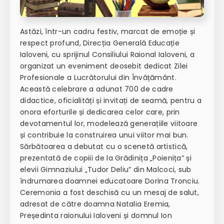
Astăzi, într-un cadru festiv, marcat de emoție și
respect profund, Direcția Generală Educație
Ialoveni, cu sprijinul Consiliului Raional Ialoveni, a
organizat un eveniment deosebit dedicat Zilei
Profesionale a Lucrătorului din Învățământ.
Această celebrare a adunat 700 de cadre
didactice, oficialități și invitați de seamă, pentru a
onora eforturile și dedicarea celor care, prin
devotamentul lor, modelează generațiile viitoare
și contribuie la construirea unui viitor mai bun.
Sărbătoarea a debutat cu o scenetă artistică,
prezentată de copiii de la Grădinița „Poienița” și
elevii Gimnaziului „Tudor Deliu” din Malcoci, sub
îndrumarea doamnei educatoare Dorina Tronciu.
Ceremonia a fost deschisă cu un mesaj de salut,
adresat de către doamna Natalia Eremia,
Președinta raionului Ialoveni și domnul Ion