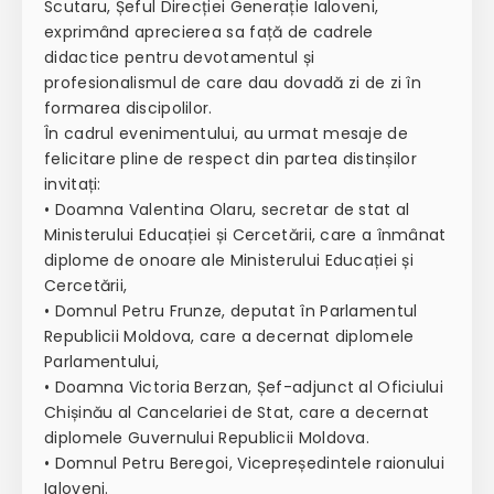
Scutaru, Șeful Direcției Generație Ialoveni,
exprimând aprecierea sa față de cadrele
didactice pentru devotamentul și
profesionalismul de care dau dovadă zi de zi în
formarea discipolilor.
În cadrul evenimentului, au urmat mesaje de
felicitare pline de respect din partea distinșilor
invitați:
• Doamna Valentina Olaru, secretar de stat al
Ministerului Educației și Cercetării, care a înmânat
diplome de onoare ale Ministerului Educației și
Cercetării,
• Domnul Petru Frunze, deputat în Parlamentul
Republicii Moldova, care a decernat diplomele
Parlamentului,
• Doamna Victoria Berzan, Șef-adjunct al Oficiului
Chișinău al Cancelariei de Stat, care a decernat
diplomele Guvernului Republicii Moldova.
• Domnul Petru Beregoi, Vicepreședintele raionului
Ialoveni.