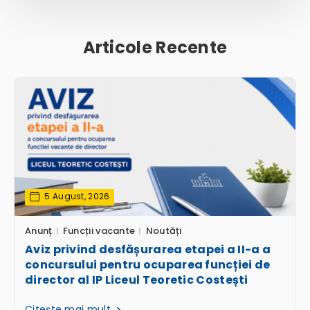
Articole Recente
5 August, 2026
Anunț
Funcții vacante
Noutăți
Aviz privind desfășurarea etapei a II-a a
concursului pentru ocuparea funcției de
director al IP Liceul Teoretic Costești
Citește mai mult