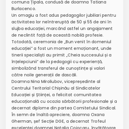
comuna Țipala, condusă de doamna Tatiana
Burlacenco.
Un omagiu a fost adus pedagogilor jubiliari pentru
activitatea lor neîntreruptă de 50 și 55 de ani în
slujba educației, marcând astfel un angajament
de neclintit față de această nobilă profesie.
Totodată, ceremonia de „Bun venit în domeniul
educației” a fost un moment emoționant, unde
tinerii specialiști au primit „Cheia succesului și a
înțelepciunii” de la pedagogii cu experiență,
simbolizând transferul de cunoștințe și valori
către noile generații de dascăli.
Doamna Nina Miroliubov, vicepreședinte al
Centrului Teritorial Chișinău al Sindicatelor
Educației și Științei, a felicitat comunitatea
educațională cu ocazia sărbătorii profesionale și a
decernat diplome din partea Comitetului Sindical.
În semn de înaltă apreciere, doamna Oxana
Gherman, șef Secție DGE, a decernat Trofeul
excelenței doamnei Natalia Cojocaru, învățătoare