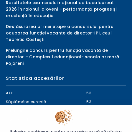
Rezultatele examenului național de bacalaureat
2026 în raionul Ialoveni – performanță, progres și
excelență în educație
Desfășurarea primei etape a concursului pentru
ocuparea funcției vacante de director-IP Liceul
Teoretic Costești
Prelungire concurs pentru funcția vacantă de
director – Complexul educațional- școala primară
Pojoreni
Statistica accesărilor
Azi:
53
Săptămâna curentă:
53
Luna curentă:
633
Anul curent:
24966
Folosim cookie-uri pentru a ne asigura că vă oferim