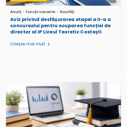
Anunț
Funcții vacante
Noutăți
Aviz privind desfășurarea etapei a II-a a
concursului pentru ocuparea funcției de
director al IP Liceul Teoretic Costești
Citește mai mult