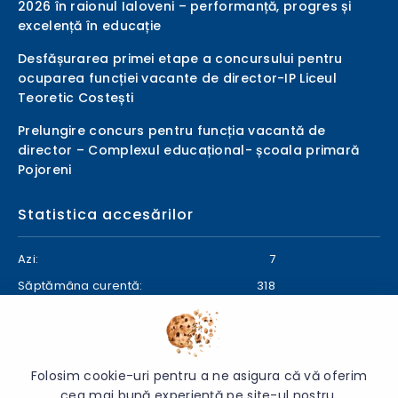
2026 în raionul Ialoveni – performanță, progres și
excelență în educație
Desfășurarea primei etape a concursului pentru
ocuparea funcției vacante de director-IP Liceul
Teoretic Costești
Prelungire concurs pentru funcția vacantă de
director – Complexul educațional- școala primară
Pojoreni
Statistica accesărilor
Azi:
7
Săptămâna curentă:
318
Luna curentă:
375
Anul curent:
24708
Folosim cookie-uri pentru a ne asigura că vă oferim
cea mai bună experiență pe site-ul nostru.