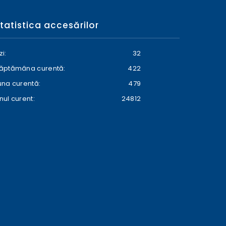
tatistica accesărilor
zi:
32
ăptămâna curentă:
422
una curentă:
479
nul curent:
24812