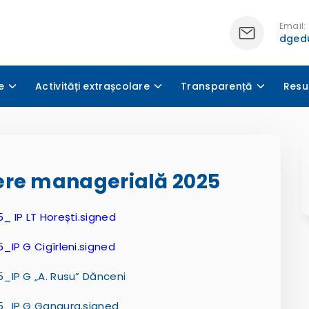
Email:
dgedu
e
Activități extrașcolare
Transparență
Resu
ere managerială 2025
 IP LT Horești.signed
IP G Cigîrleni.signed
_IP G „A. Rusu” Dănceni
5_IP G Gangura.signed