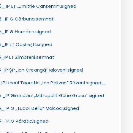
_ IP LT „Dmitrie Cantemir”.signed
25_IP G Cărbuna.semnat
5_IP G Horodca.signed
_IP LT Costești.signed
5_IP LT Zîmbreni.semnat
IP ȘP „Ion Creangă” Ialoveni.signed
 Liceul Teoretic „Ion Pelivan” Răzeni.signed _
IP Gimnaziul ,,Mitropolit Gurie Grosu”.signed
 IP G „Tudor Deliu” Malcoci.signed
_ IP G Văratic.signed