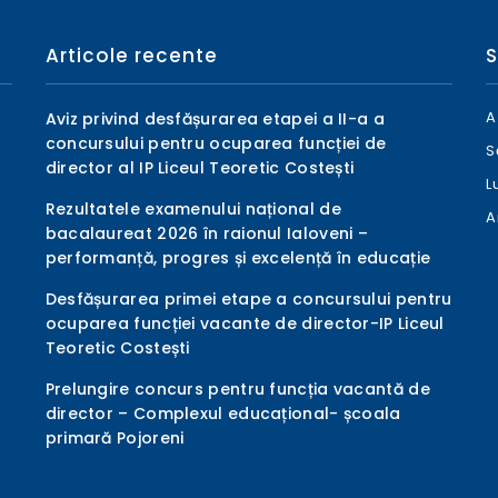
Articole recente
S
A
Aviz privind desfășurarea etapei a II-a a
concursului pentru ocuparea funcției de
S
director al IP Liceul Teoretic Costești
L
Rezultatele examenului național de
A
bacalaureat 2026 în raionul Ialoveni –
performanță, progres și excelență în educație
Desfășurarea primei etape a concursului pentru
ocuparea funcției vacante de director-IP Liceul
Teoretic Costești
Prelungire concurs pentru funcția vacantă de
director – Complexul educațional- școala
primară Pojoreni