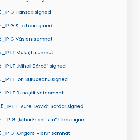
5_IP G Hansca.signed
_IP G Sociteni.signed
5_IP G Văsieni.semnat
5_IP LT Molești.semnat
IP LT „Mihail Bârcă”.signed
_IP LT Ion Suruceanu.signed
_IP LT Ruseștii Noi.semnat
_IP LT „Aurel David” Bardar.signed
_ IP G ,,Mihai Eminescu” Ulmu.signed
_IP G „Grigore Vieru”.semnat