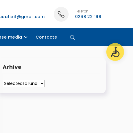
Telefon:
catie.il@gmail.com
0268 22 198
rse media
Contacte
Arhive
Arhive