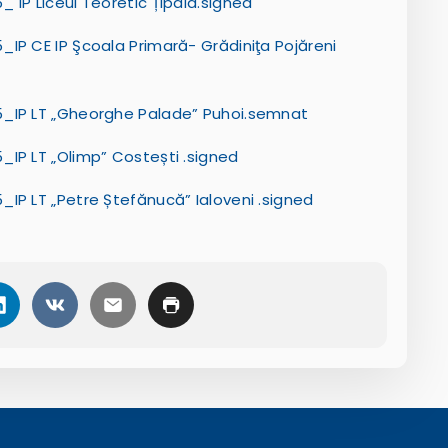
 IP Liceul Teoretic Țipala.signed
IP CE IP Şcoala Primară- Grădiniţa Pojăreni
5_IP LT „Gheorghe Palade” Puhoi.semnat
IP LT „Olimp” Costești .signed
IP LT „Petre Ștefănucă” Ialoveni .signed